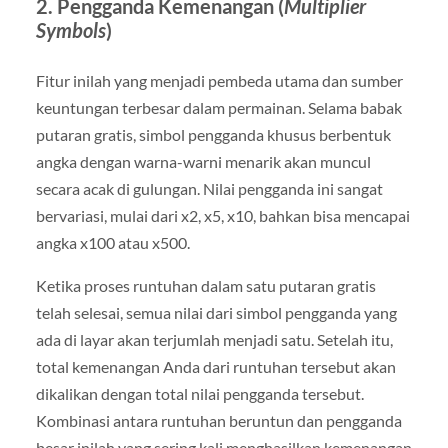
2. Pengganda Kemenangan (
Multiplier
Symbols
)
Fitur inilah yang menjadi pembeda utama dan sumber
keuntungan terbesar dalam permainan. Selama babak
putaran gratis, simbol pengganda khusus berbentuk
angka dengan warna-warni menarik akan muncul
secara acak di gulungan. Nilai pengganda ini sangat
bervariasi, mulai dari x2, x5, x10, bahkan bisa mencapai
angka x100 atau x500.
Ketika proses runtuhan dalam satu putaran gratis
telah selesai, semua nilai dari simbol pengganda yang
ada di layar akan terjumlah menjadi satu. Setelah itu,
total kemenangan Anda dari runtuhan tersebut akan
dikalikan dengan total nilai pengganda tersebut.
Kombinasi antara runtuhan beruntun dan pengganda
besar inilah yang sering kali menghasilkan kemenangan