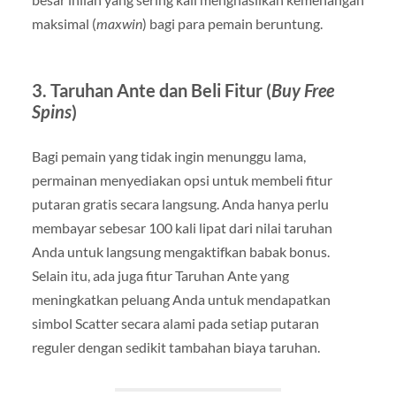
maksimal (
maxwin
) bagi para pemain beruntung.
3. Taruhan Ante dan Beli Fitur (
Buy Free
Spins
)
Bagi pemain yang tidak ingin menunggu lama,
permainan menyediakan opsi untuk membeli fitur
putaran gratis secara langsung. Anda hanya perlu
membayar sebesar 100 kali lipat dari nilai taruhan
Anda untuk langsung mengaktifkan babak bonus.
Selain itu, ada juga fitur Taruhan Ante yang
meningkatkan peluang Anda untuk mendapatkan
simbol Scatter secara alami pada setiap putaran
reguler dengan sedikit tambahan biaya taruhan.