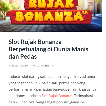
Slot Rujak Bonanza
Berpetualang di Dunia Manis
dan Pedas
MEI 21, 2026
/
0 COMMENTS
Industri slot daring selalu penuh dengan inovasi tema
yang segar dan unik. Salah satu permainan yang
berhasil menarik perhatian banyak pemain, khususnya
di Indonesia, adalah
Slot Rujak Bonanza
. Terinspirasi
dari kuliner lokal yang sangat populer, game ini